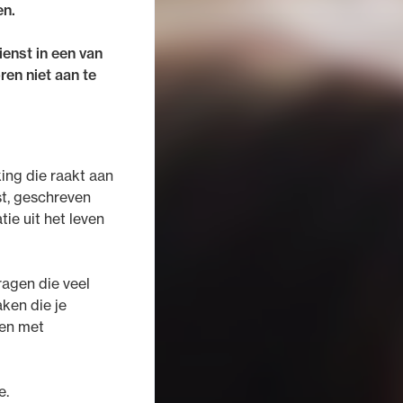
en.
enst in een van
ren niet aan te
ng die raakt aan
st, geschreven
ie uit het leven
ragen die veel
ken die je
 en met
e.