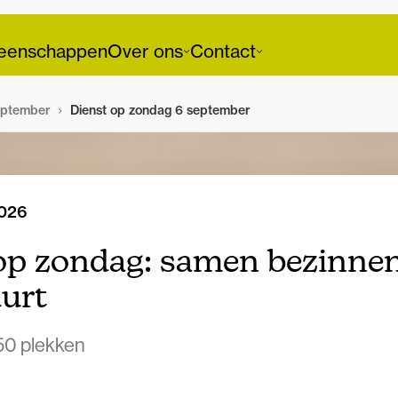
enschappen
Over ons
Contact
ptember
Dienst op zondag 6 september
2026
op zondag: samen bezinnen 
uurt
50 plekken