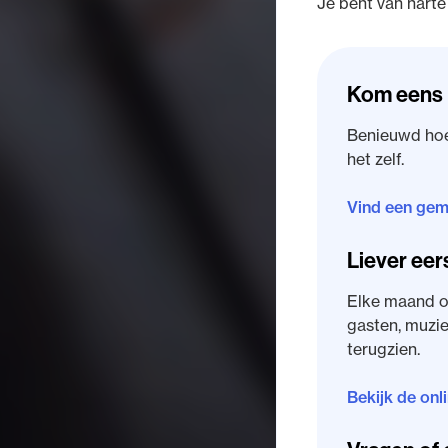
Je bent van hart
Kom eens 
Benieuwd hoe 
het zelf.
Vind een gem
Liever eer
Elke maand o
gasten, muzie
terugzien.
Bekijk de on