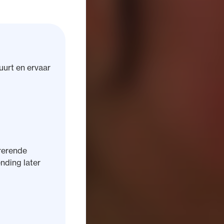
uurt en ervaar
rerende
ending later