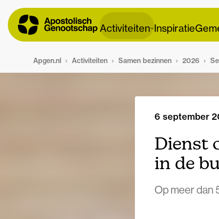
Activiteiten
Inspiratie
Geme
Apgen.nl
Activiteiten
Samen bezinnen
2026
Se
6 september 
Dienst 
in de b
Op meer dan 