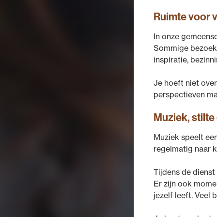
Ruimte voor v
In onze gemeensch
Sommige bezoekers
inspiratie, bezinn
Je hoeft niet over
perspectieven ma
Muziek, stilt
Muziek speelt een
regelmatig naar 
Tijdens de dienst 
Er zijn ook momen
jezelf leeft. Vee