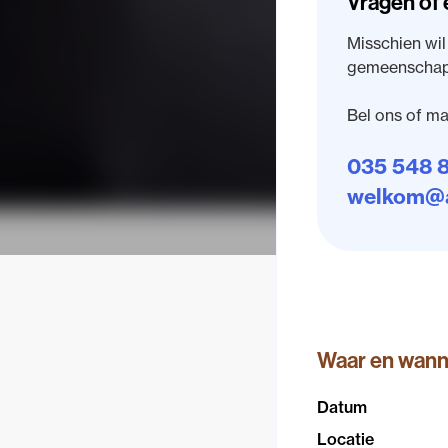
Vragen of 
Misschien wil
gemeenschap.
Bel ons of mai
035 548 8
welkom@a
Waar en wan
Datum
Locatie