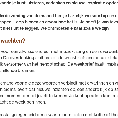
waarin je kunt luisteren, nadenken en nieuwe inspiratie opdo
erde zondag van de maand ben je hartelijk welkom bij een di
en. Loop binnen en ervaar hoe het is. Je hoeft je van tevo
t niets uit te leggen. We ontmoeten elkaar zoals we zijn.
erwachten?
oor een afwisselend uur met muziek, zang en een overdenki
en. De overdenking sluit aan bij de weekbrief: een actuele tek
jk verzorger van het genootschap. De weekbrief haalt inspirat
schillende bronnen.
 iemand voor die deze woorden verbindt met ervaringen en v
 Soms levert dat nieuwe inzichten op, een andere kijk op za
en moment om tot jezelf te komen. Je kunt op adem komen
acht de week beginnen.
eestal gelegenheid om elkaar te ontmoeten met koffie of the