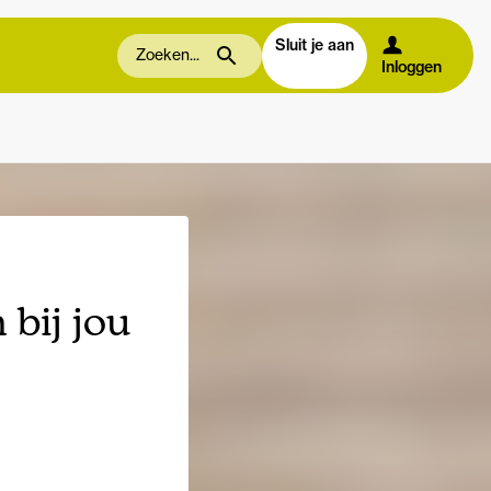
Sluit je aan
Inloggen
bij jou