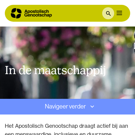
In de maatschappij
Navigeer verder
Het Apostolisch Genootschap draagt actief bij aan
een menswaardige, inclusieve en duurzame