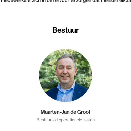
medewerkers zich in om ervoor te zorgen dat mensen elkaar 
Bestuur
Maarten-Jan de Groot
Bestuurslid operationele zaken