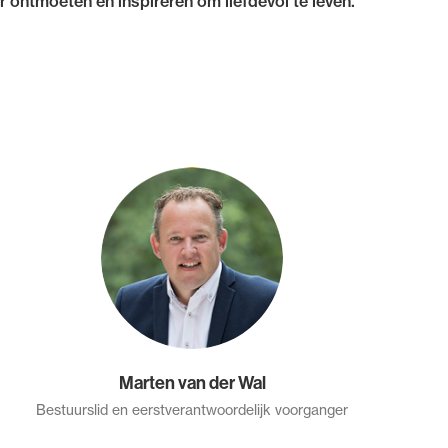
ontmoeten en inspireren om liefdevol te leven.
Marten van der Wal
Bestuurslid en eerstverantwoordelijk voorganger