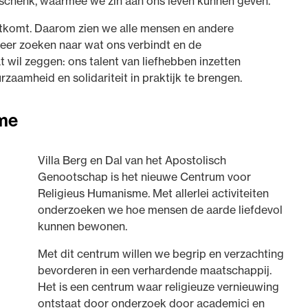
geschenk, waarmee we zin aan ons leven kunnen geven.
rtkomt. Daarom zien we alle mensen en andere
weer zoeken naar wat ons verbindt en de
 wil zeggen: ons talent van liefhebben inzetten
aamheid en solidariteit in praktijk te brengen.
sme
Villa Berg en Dal van het Apostolisch
Genootschap is het nieuwe Centrum voor
Religieus Humanisme. Met allerlei activiteiten
onderzoeken we hoe mensen de aarde liefdevol
kunnen bewonen.
Met dit centrum willen we begrip en verzachting
bevorderen in een verhardende maatschappij.
Het is een centrum waar religieuze vernieuwing
ontstaat door onderzoek door academici en