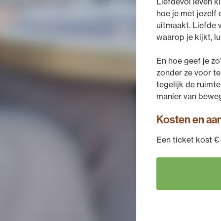
Liefdevol leven kl
hoe je met jezel
uitmaakt. Liefde 
waarop je kijkt, lu
En hoe geef je zo
zonder ze voor te 
tegelijk de ruimt
manier van beweg
Kosten en aa
Een ticket kost € 