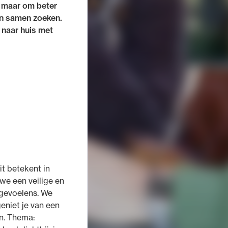
, maar om beter
van samen zoeken.
 naar huis met
t betekent in
 we een veilige en
 gevoelens. We
eniet je van een
n. Thema: