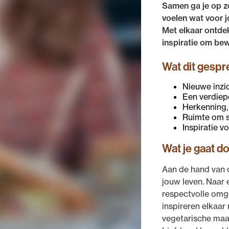
Samen ga je op z
voelen wat voor j
Met elkaar ontdek
inspiratie om bew
Wat dit gespr
Nieuwe inzi
Een verdiep
Herkenning,
Ruimte om sti
Inspiratie v
Wat je gaat d
Aan de hand van o
jouw leven. Naar e
respectvolle omge
inspireren elkaar
vegetarische maa