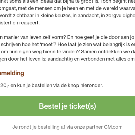
inkt soms als een ideaal dat bijna te groot is. Toch begint het 
f omgaat, met de mensen om je heen en met de wereld waarva
wordt zichtbaar in kleine keuzes, in aandacht, in zorgvuldighe
istert en reageert.
’n manier van leven zelf vorm? En hoe geef je die door aan 
schrijven hoe het ‘moet’? Hoe laat je zien wat belangrijk is e
e om hun eigen weg hierin te vinden? Samen ontdekken we da
en door het leven is: aandachtig en verbonden met alles om
nmelding
20,- en kun je bestellen via de knop hieronder.
Bestel je ticket(s)
Je rondt je bestelling af via onze partner CM.com