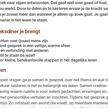
oek naar eigen antwoorden. Dat gaat niet over goed of fout
ou werkt. Door te delen en te luisteren ervaar je de kracht 
 je zoveel méér dan wanneer je alleen op zoek gaat. Je gaat
uster in het leven te staan.
eksdiner je brengt
chten over (jouw) mens-zijn
end gesprek in een veilige, warme sfeer
 en verbinding met anderen
l te staan bij jezelf
oor kleine, betekenisvolle stappen in het dagelijks leven
oen
pen vragen ga je samen in gesprek over het thema en wat di
lkaar luisteren is net zo belangrijk als delen. Samen creëren
ving waarin ruimte is voor ieders gedachten, ervaringen en
 met persoonlijke verhalen en inzichten. Tijdens het gesprek g
ltijd. Zo ontstaat een avond die voedt, op meerdere maniere