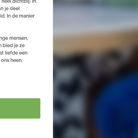
heel dichtbij: in
n je deel
id. In de manier
jonge mensen,
n bied je ze
t liefde een
 ons heen.