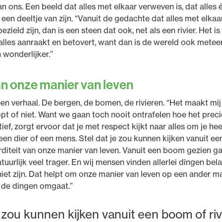
n ons. Een beeld dat alles met elkaar verweven is, dat alles é
 een deeltje van zijn. “Vanuit de gedachte dat alles met elkaa
 bezield zijn, dan is een steen dat ook, net als een rivier. Het i
alles aanraakt en betovert, want dan is de wereld ook metee
 wonderlijker.”
an onze manier van leven
en verhaal. De bergen, de bomen, de rivieren. “Het maakt mij 
pt of niet. Want we gaan toch nooit ontrafelen hoe het precie
ief, zorgt ervoor dat je met respect kijkt naar alles om je he
 een dier of een mens. Stel dat je zou kunnen kijken vanuit ee
rditeit van onze manier van leven. Vanuit een boom gezien gaa
atuurlijk veel trager. En wij mensen vinden allerlei dingen bel
et zijn. Dat helpt om onze manier van leven op een ander man
 de dingen omgaat.”
e zou kunnen kijken vanuit een boom of rivi