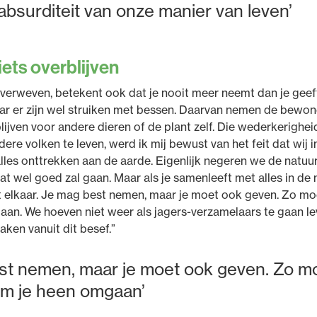
absurditeit van onze manier van leven’
 iets overblijven
is verweven, betekent ook dat je nooit meer neemt dan je gee
aar er zijn wel struiken met bessen. Daarvan nemen de bewone
blijven voor andere dieren of de plant zelf. Die wederkerigheid
ndere volken te leven, werd ik mij bewust van het feit dat wij i
les onttrekken aan de aarde. Eigenlijk negeren we de natuur
t wel goed zal gaan. Maar als je samenleeft met alles in de 
elkaar. Je mag best nemen, maar je moet ook geven. Zo moet
aan. We hoeven niet weer als jagers-verzamelaars te gaan l
ken vanuit dit besef.”
st nemen, maar je moet ook geven. Zo moe
om je heen omgaan’