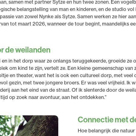
n, samen met partner Sytze en hun twee zonen. Een vogelba
ogische belangstelling van man en kinderen, en de studio vol
 passie van zowel Nynke als Sytze. Samen werken ze hier aa
rvan tot maart 2026, wanneer de tour begint, maandelijks 
r de weilanden
id en in het dorp waar ze onlangs teruggekeerde, groeide ze
plek om kind te zijn, vertelt ze. Een kleine gemeenschap van
tje en theater, want het is ook een cultureel dorp, met veel 
devol gezin, met twee jongere broers. Er was veel vrijheid. Ik w
erij aan het eind van de straat. Of ik slenterde door de weil
altijd op zoek naar avontuur, aan het ontdekken.”
Connectie met d
Hoe belangrijk die natuur