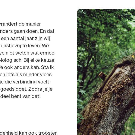
erandert de manier
 anders gaan doen. En dat
 een aantal jaar zijn wij
lasticvrij te leven. We
 we niet weten wat ermee
iologisch. Bij elke keuze
ie ook anders kan. Sta ik
n iets als minder vlees
s je die verbinding voelt
s goeds doet. Zodra je je
rdeel bent van dat
ndenheid kan ook troosten