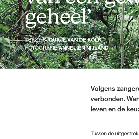
geheel’
TEKST
SJOUKJE VAN DE KOLK
FOTOGRAFIE
ANNELIEN NIJLAND
Volgens zangere
verbonden. Wanne
leven en de keuz
Tussen de uitgestrekt