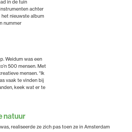
d in de tuin
 instrumenten achter
n het nieuwste album
een nummer
 op. Weidum was een
 zo’n 500 mensen. Met
creatieve mensen. “Ik
as vaak te vinden bij
anden, keek wat er te
e natuur
 was, realiseerde ze zich pas toen ze in Amsterdam