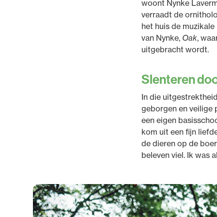
woont Nynke Laverma
verraadt de ornithol
het huis de muzikale
van Nynke,
Oak
, waa
uitgebracht wordt.
Slenteren doo
In die uitgestrekthe
geborgen en veilige 
een eigen basisschool
kom uit een fijn lief
de dieren op de boerd
beleven viel. Ik was 