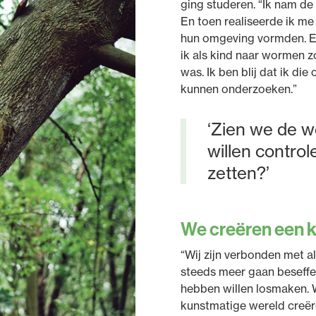
ging studeren. “Ik nam de
En toen realiseerde ik me
hun omgeving vormden. En
ik als kind naar wormen z
was. Ik ben blij dat ik di
kunnen onderzoeken.”
‘Zien we de w
willen contro
zetten?’
We creëren een 
“Wij zijn verbonden met al
steeds meer gaan beseffe
hebben willen losmaken. 
kunstmatige wereld creër