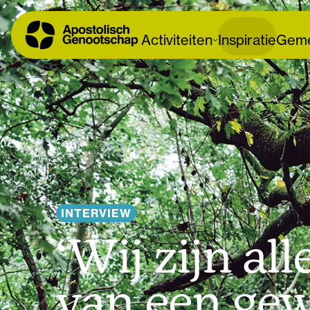
Activiteiten
Inspiratie
Geme
INTERVIEW
‘Wij zijn al
van een gew