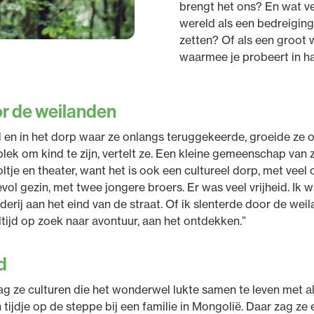
brengt het ons? En wat ve
wereld als een bedreiging
zetten? Of als een groot 
waarmee je probeert in h
r de weilanden
id en in het dorp waar ze onlangs teruggekeerde, groeide ze
plek om kind te zijn, vertelt ze. Een kleine gemeenschap van
tje en theater, want het is ook een cultureel dorp, met veel 
devol gezin, met twee jongere broers. Er was veel vrijheid. Ik w
erij aan het eind van de straat. Of ik slenterde door de weil
altijd op zoek naar avontuur, aan het ontdekken.”
d
ag ze culturen die het wonderwel lukte samen te leven met al
ijdje op de steppe bij een familie in Mongolië. Daar zag ze