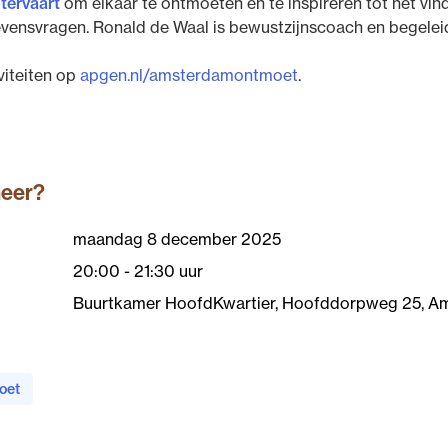
tervaart
om elkaar te ontmoeten en te inspireren tot het vin
ensvragen. Ronald de Waal is bewustzijnscoach en begeleidt
iviteiten op
apgen.nl/amsterdamontmoet
.
neer?
maandag 8 december 2025
20:00 - 21:30 uur
Buurtkamer HoofdKwartier, Hoofddorpweg 25, A
oet