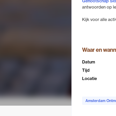
Genootschap Slo
antwoorden op lev
Kijk voor alle act
Waar en wan
Datum
Tijd
Locatie
Amsterdam Ontm