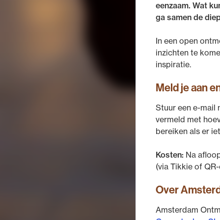
eenzaam. Wat kun
ga samen de diept
In een open ontmo
inzichten te kom
inspiratie.
Meld je aan e
Stuur een e-mail
vermeld met hoev
bereiken als er ie
Kosten:
Na afloop
(via Tikkie of QR
Over Amster
Amsterdam Ontmoet