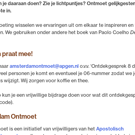
 je daaraan doen? Zie je lichtpuntjes? Ontmoet gelijkgest
e in.
eting wisselen we ervaringen uit om elkaar te inspireren en
en. We gebruiken onder andere het boek van Paolo Coelho
D
n praat mee!
 naar
amsterdamontmoet@apgen.nl
o.v.v. ‘Ontdekgesprek 8 
eel personen je komt en eventueel je 06-nummer zodat we j
ts wijzigt. Wij zorgen voor koffie en thee.
 kun je een vrijwillige bijdrage doen voor wat dit ontdekge
-code).
dam Ontmoet
 is een initiatief van vrijwilligers van het
Apostolisch