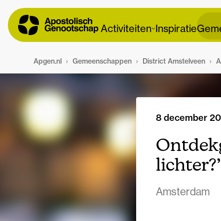
Activiteiten
Inspiratie
Geme
Apgen.nl
Gemeenschappen
District Amstelveen
A
8 december 2
Ontdekg
lichter?’
Amsterdam