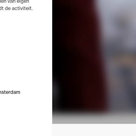
den van eigen
 de activiteit.
msterdam