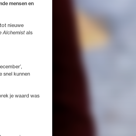
emde mensen en
 tot nieuwe
e Alchemist
als
december’,
e snel kunnen
sprek je waard was