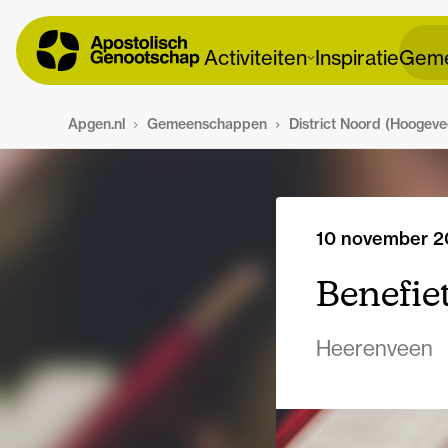
Activiteiten
Inspiratie
Geme
Apgen.nl
Gemeenschappen
District Noord (Hoogeve
10 november 2
Benefie
Heerenveen