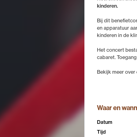
kinderen.
Bij dit benefietc
en apparatuur aan
kinderen in de k
Het concert best
cabaret. Toegang 
Bekijk meer over 
Waar en wan
Datum
Tijd