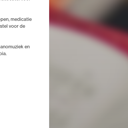
ppen, medicatie
stel voor de
pianomuziek en
bia.