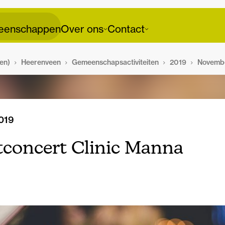
enschappen
Over ons
Contact
en)
Heerenveen
Gemeenschapsactiviteiten
2019
Novemb
019
tconcert Clinic Manna