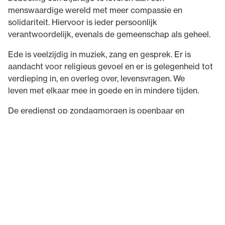
menswaardige wereld met meer compassie en
solidariteit. Hiervoor is ieder persoonlijk
verantwoordelijk, evenals de gemeenschap als geheel.
Ede is veelzijdig in muziek, zang en gesprek. Er is
aandacht voor religieus gevoel en er is gelegenheid tot
verdieping in, en overleg over, levensvragen. We
leven met elkaar mee in goede en in mindere tijden.
De eredienst op zondagmorgen is openbaar en
belangstellenden zijn van harte welkom.
Eredienst
De eerste zondag van de maand vanaf 10:00 uur.
Op de tweede zondag van de maand is er een
landelijke