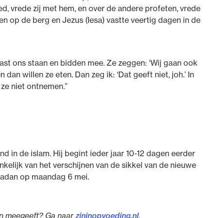
d, vrede zij met hem, en over de andere profeten, vrede
en op de berg en Jezus (Iesa) vastte veertig dagen in de
st ons staan en bidden mee. Ze zeggen: ‘Wij gaan ook
dan willen ze eten. Dan zeg ik: ‘Dat geeft niet, joh.’ In
k ze niet ontnemen.”
in de islam. Hij begint ieder jaar 10-12 dagen eerder
nkelijk van het verschijnen van de sikkel van de nieuwe
madan op maandag 6 mei.
ren meegeeft? Ga naar
zininopvoeding.nl
.