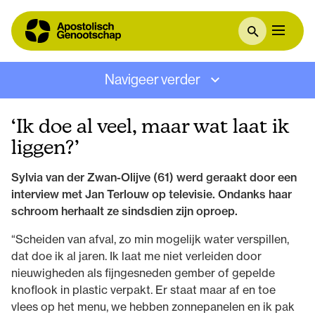
Navigeer verder
‘Ik doe al veel, maar wat laat ik
liggen?’
Sylvia van der Zwan
-Olijve
(
61
)
werd
geraakt door een
interview met Jan Terlouw
op televisie
. Ondanks haar
schroom
herhaalt ze
sindsdien
zijn oproep
.
“Scheiden van afval, zo min mogelijk water verspillen,
dat doe ik al jaren. Ik laat me niet verleiden door
nieuwigheden als fijngesneden gember of gepelde
knoflook in plastic verpakt. Er staat maar af en toe
vlees op het menu, we hebben zonnepanelen en ik pak