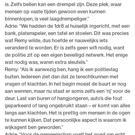
is. Zelfs bellen kan een drempel zijn. Deze plek, waar
mensen op vaste tijden gewoon even kunnen
binnenlopen, is veel laagdrempeliger.”
Adrie: “We hadden de 1dr8 al huiselijk ingericht, met een
bank, platenspeler, een tafel en stoelen. Dit was precies
wat Remy wilde, dus hoefde er nauwelijks iets
veranderd te worden. Er is zelfs geen wifi nodig, want
de politie zit op een eigen beveiligd netwerk. Het enige
wat nodig was, waren extra sleutels.”
Remy: “Als ik aanwezig ben, hang ik een politievlag
buiten. Iedereen ziet dan dat ze terechtkunnen met
vragen of klachten. In het begin moest de buurt er nog
aan wennen, maar nu staat er soms zelfs een ‘rij’ voor de
deur. Last van buren of hangjongeren, auto’s die fout
geparkeerd of lang ongebruikt staan – er komt van alles
langs aan klachten. Het is prettig om mensen in de ogen
te kunnen kijken. Dat persoonlijke aspect is waarom ik
wijkagent ben geworden.”
Adrie: “Voor de gemeenschap voelt het goed om echt